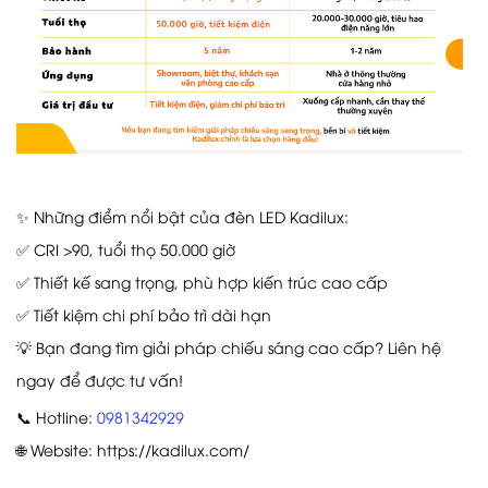
✨ Những điểm nổi bật của đèn LED Kadilux:
✅ CRI >90, tuổi thọ 50.000 giờ
✅ Thiết kế sang trọng, phù hợp kiến trúc cao cấp
✅ Tiết kiệm chi phí bảo trì dài hạn
💡 Bạn đang tìm giải pháp chiếu sáng cao cấp? Liên hệ
ngay để được tư vấn!
📞 Hotline:
0981342929
🌐 Website: https://kadilux.com/