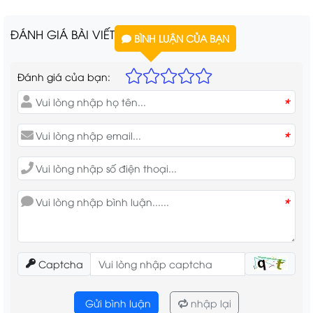
ĐÁNH GIÁ BÀI VIẾT
BÌNH LUẬN CỦA BẠN
Đánh giá của bạn:
*
*
*
Captcha
Gửi bình luận
nhập lại