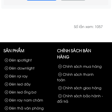
Số lần xem: 1057
SẢN PHẨM
CHÍNH SÁCH BÁN
HÀNG
Đèn spotlight
Chính sách mua hàng
Đèn downlight
Chính sách thanh
Đèn rọi ray
toán
Đèn led dây
Chính sách giao hàng
Đèn led ống bơ
Chính sách bảo hành -
Đèn ray nam châm
đổi trả
Đèn thả văn phòng