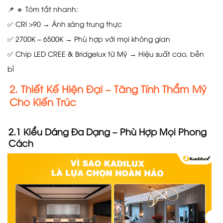
📌 🔹 Tóm tắt nhanh:
✅ CRI >90 → Ánh sáng trung thực
✅ 2700K – 6500K → Phù hợp với mọi không gian
✅ Chip LED CREE & Bridgelux từ Mỹ → Hiệu suất cao, bền
bỉ
2. Thiết Kế Hiện Đại – Tăng Tính Thẩm Mỹ
Cho Kiến Trúc
2.1 Kiểu Dáng Đa Dạng – Phù Hợp Mọi Phong
Cách