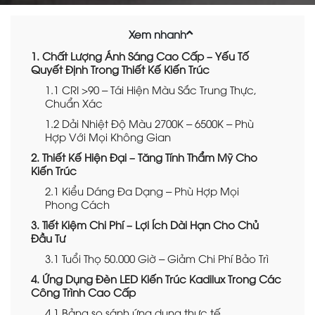
Xem nhanh
1. Chất Lượng Ánh Sáng Cao Cấp – Yếu Tố
Quyết Định Trong Thiết Kế Kiến Trúc
1.1 CRI >90 – Tái Hiện Màu Sắc Trung Thực,
Chuẩn Xác
1.2 Dải Nhiệt Độ Màu 2700K – 6500K – Phù
Hợp Với Mọi Không Gian
2. Thiết Kế Hiện Đại – Tăng Tính Thẩm Mỹ Cho
Kiến Trúc
2.1 Kiểu Dáng Đa Dạng – Phù Hợp Mọi
Phong Cách
3. Tiết Kiệm Chi Phí – Lợi Ích Dài Hạn Cho Chủ
Đầu Tư
3.1 Tuổi Thọ 50.000 Giờ – Giảm Chi Phí Bảo Trì
4. Ứng Dụng Đèn LED Kiến Trúc Kadilux Trong Các
Công Trình Cao Cấp
4.1 Bảng so sánh ứng dụng thực tế