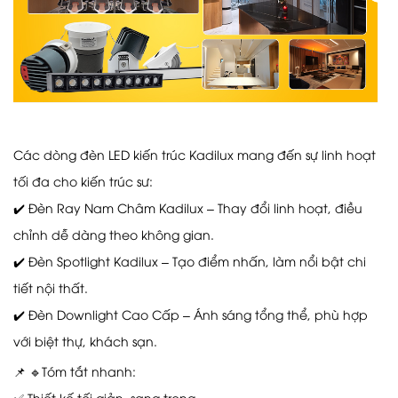
Các dòng đèn LED kiến trúc Kadilux mang đến sự linh hoạt
tối đa cho kiến trúc sư:
✔️ Đèn Ray Nam Châm Kadilux – Thay đổi linh hoạt, điều
chỉnh dễ dàng theo không gian.
✔️ Đèn Spotlight Kadilux – Tạo điểm nhấn, làm nổi bật chi
tiết nội thất.
✔️ Đèn Downlight Cao Cấp – Ánh sáng tổng thể, phù hợp
với biệt thự, khách sạn.
📌 🔹Tóm tắt nhanh:
✅ Thiết kế tối giản, sang trọng