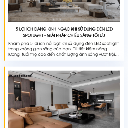
5 LỢI ÍCH ĐÁNG KINH NGẠC KHI SỬ DỤNG ĐÈN LED
SPOTLIGHT - GIẢI PHÁP CHIẾU SÁNG TỐI ƯU
Khám phá 5 lợi ích nổi bật khi sử dụng đèn LED spotlight
trong không gian sống của bạn. Từ tiết kiệm năng
lượng, tuổi thọ cao đến chất lượng ánh sáng vượt trội,
hãy tìm hiểu ngay!