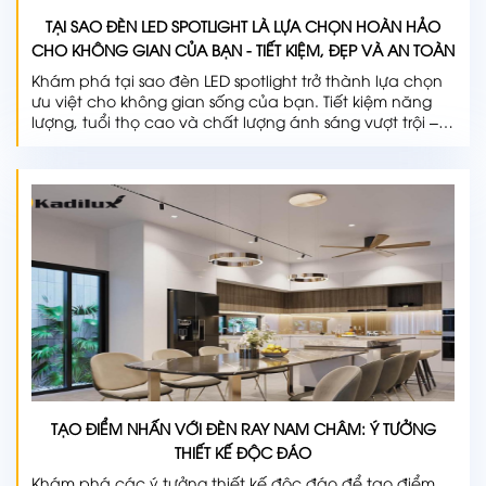
TẠI SAO ĐÈN LED SPOTLIGHT LÀ LỰA CHỌN HOÀN HẢO
CHO KHÔNG GIAN CỦA BẠN - TIẾT KIỆM, ĐẸP VÀ AN TOÀN
Khám phá tại sao đèn LED spotlight trở thành lựa chọn
ưu việt cho không gian sống của bạn. Tiết kiệm năng
lượng, tuổi thọ cao và chất lượng ánh sáng vượt trội –
tìm hiểu ngay!
TẠO ĐIỂM NHẤN VỚI ĐÈN RAY NAM CHÂM: Ý TƯỞNG
THIẾT KẾ ĐỘC ĐÁO
Khám phá các ý tưởng thiết kế độc đáo để tạo điểm