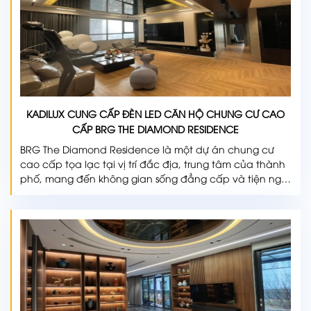
KADILUX CUNG CẤP ĐÈN LED CĂN HỘ CHUNG CƯ CAO
CẤP BRG THE DIAMOND RESIDENCE
BRG The Diamond Residence là một dự án chung cư
cao cấp tọa lạc tại vị trí đắc địa, trung tâm của thành
phố, mang đến không gian sống đẳng cấp và tiện nghi
cho cư dân. Với thiết kế hiện đại và sang trọng, dự án
này tự hào là điểm đến lý tưởng cho những người đam
mê cuộc sống đô thị tiện ích và đẳng cấp.