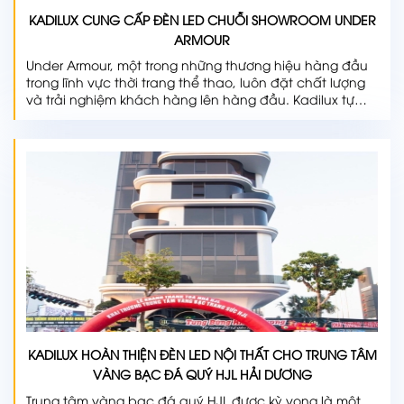
KADILUX CUNG CẤP ĐÈN LED CHUỖI SHOWROOM UNDER
ARMOUR
Under Armour, một trong những thương hiệu hàng đầu
trong lĩnh vực thời trang thể thao, luôn đặt chất lượng
và trải nghiệm khách hàng lên hàng đầu. Kadilux tự
hào là đối tác chiến lược, mang đến không gian mua
sắm thu hút, sang trọng cho chuỗi showroom Under
Armour.
KADILUX HOÀN THIỆN ĐÈN LED NỘI THẤT CHO TRUNG TÂM
VÀNG BẠC ĐÁ QUÝ HJL HẢI DƯƠNG
Trung tâm vàng bạc đá quý HJL được kỳ vọng là một