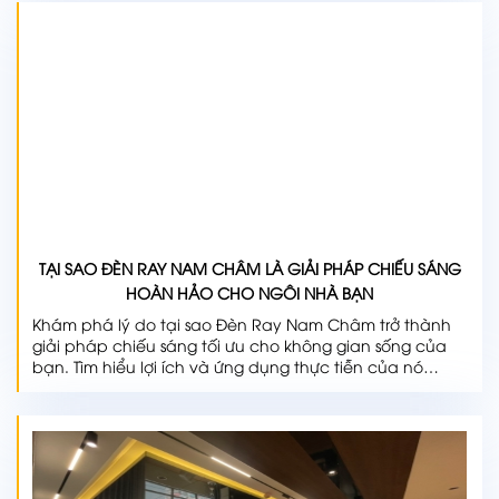
TẠI SAO ĐÈN RAY NAM CHÂM LÀ GIẢI PHÁP CHIẾU SÁNG
HOÀN HẢO CHO NGÔI NHÀ BẠN
Khám phá lý do tại sao Đèn Ray Nam Châm trở thành
giải pháp chiếu sáng tối ưu cho không gian sống của
bạn. Tìm hiểu lợi ích và ứng dụng thực tiễn của nó
ngay hôm nay!