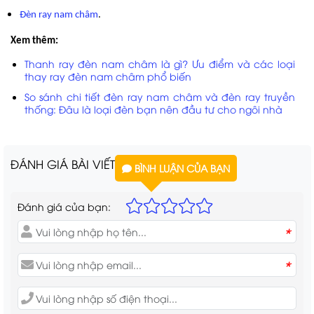
Đèn ray nam châm
.
Xem thêm:
Thanh ray đèn nam châm là gì? Ưu điểm và các loại
thay ray đèn nam châm phổ biến
So sánh chi tiết đèn ray nam châm và đèn ray truyền
thống: Đâu là loại đèn bạn nên đầu tư cho ngôi nhà
ĐÁNH GIÁ BÀI VIẾT
BÌNH LUẬN CỦA BẠN
Đánh giá của bạn:
*
*