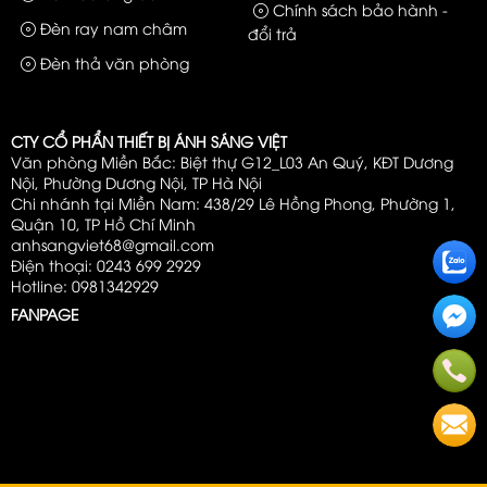
Chính sách bảo hành -
Đèn ray nam châm
đổi trả
Đèn thả văn phòng
CTY CỔ PHẨN THIẾT BỊ ÁNH SÁNG VIỆT
Văn phòng Miền Bắc: Biệt thự G12_L03 An Quý, KĐT Dương
Nội, Phường Dương Nội, TP Hà Nội
Chi nhánh tại Miền Nam: 438/29 Lê Hồng Phong, Phường 1,
Quận 10, TP Hồ Chí Minh
anhsangviet68@gmail.com
Điện thoại: 0243 699 2929
Hotline: 0981342929
FANPAGE