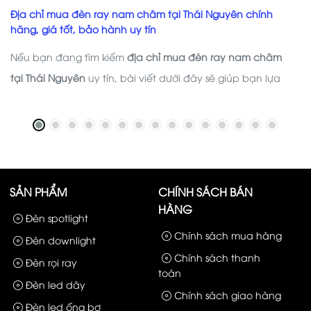
Địa chỉ mua đèn ray nam châm tại Thái Nguyên chính
hãng, giá tốt, bảo hành uy tín
Nếu bạn đang tìm kiếm
địa chỉ mua đèn ray nam châm
tại Thái Nguyên
uy tín, bài viết dưới đây sẽ giúp bạn lựa
chọn được nhà cung cấp chất lượng, đồng thời chia sẻ
những kinh nghiệm hữu ích trước khi quyết định đầu tư hệ
thống chiếu sáng cho công trình của mình.
SẢN PHẨM
CHÍNH SÁCH BÁN
HÀNG
Đèn spotlight
Chính sách mua hàng
Đèn downlight
Chính sách thanh
Đèn rọi ray
toán
Đèn led dây
Chính sách giao hàng
Đèn led ống bơ