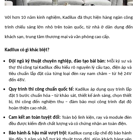
Với hơn 10 năm kinh nghiệm, Kadilux đã thực hiện hàng ngàn công
trình chiếu sáng lớn nhỏ trên toàn quốc, từ nhà ở dân dụng đến
khách sạn, trung tâm thương mại và văn phòng cao cấp.
Kadilux có gì khác biệt?
Đội ngũ kỹ thuật chuyên nghiệp, đào tạo bài bản:
Mỗi kỹ sư và
thợ thi công tại Kadilux đều hiểu rõ nguyên lý cấu tạo, điện áp và
tiêu chuẩn lắp đặt của từng loại đèn ray nam châm – từ hệ 24V
đến 48V.
Quy trình thi công chuẩn quốc tế:
Kadilux áp dụng quy trình lắp
đặt 5 bước chuẩn hóa – từ khảo sát, thiết kế ánh sáng, chọn thiết
bị, thi công đến nghiệm thu – đảm bảo mọi công trình đạt độ
hoàn thiện cao nhất.
Cam kết an toàn tuyệt đối:
Toàn bộ linh kiện, ray và module đèn
đều được kiểm định chất lượng và có chứng nhận an toàn điện.
Bảo hành & hậu mãi vượt trội:
Kadilux cung cấp chế độ bảo hành
lên đến 3 năm và hỗ trợ kỹ thuật trọn đời, giúp khách hàng yên