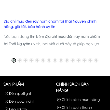
Địa chỉ mua đèn ray nam châm tại Thái Nguyên chính
hãng, giá tốt, bảo hành uy tín
Nếu bạn đang tìm kiếm
địa chỉ mua đèn ray nam châm
tại Thái Nguyên
uy tín, bài viết dưới đây sẽ giúp bạn lựa
chọn được nhà cung cấp chất lượng, đồng thời chia sẻ
những kinh nghiệm hữu ích trước khi quyết định đầu tư hệ
thống chiếu sáng cho công trình của mình.
SẢN PHẨM
CHÍNH SÁCH BÁN
HÀNG
Đèn spotlight
Chính sách mua hàng
Đèn downlight
Chính sách thanh
Đèn rọi ray