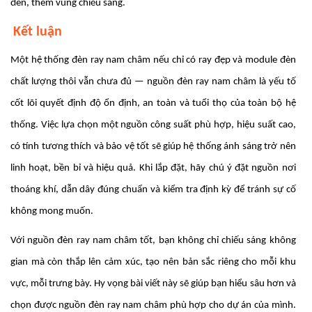
đèn, thêm vùng chiếu sáng.
Kết luận
Một hệ thống đèn ray nam châm nếu chỉ có ray đẹp và module đèn
chất lượng thôi vẫn chưa đủ — nguồn đèn ray nam châm là yếu tố
cốt lõi quyết định độ ổn định, an toàn và tuổi thọ của toàn bộ hệ
thống. Việc lựa chọn một nguồn công suất phù hợp, hiệu suất cao,
có tính tương thích và bảo vệ tốt sẽ giúp hệ thống ánh sáng trở nên
linh hoạt, bền bỉ và hiệu quả. Khi lắp đặt, hãy chú ý đặt nguồn nơi
thoáng khí, dẫn dây đúng chuẩn và kiểm tra định kỳ để tránh sự cố
không mong muốn.
Với nguồn đèn ray nam châm tốt, bạn không chỉ chiếu sáng không
gian mà còn thắp lên cảm xúc, tạo nên bản sắc riêng cho mỗi khu
vực, mỗi trưng bày. Hy vọng bài viết này sẽ giúp bạn hiểu sâu hơn và
chọn được nguồn đèn ray nam châm phù hợp cho dự án của mình.