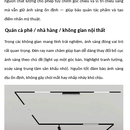
nguồn chất lượng cho phép tùy chỉnh góc chiếu và vị trí chiếu sáng
mà vẫn giữ ánh sáng ổn định — giúp bảo quản tác phẩm và tạo
điểm nhấn mỹ thuật.
Quán cà phê / nhà hàng / không gian nội thất
Trong các không gian mang tính trải nghiệm, ánh sáng đóng vai trò
rất quan trọng. Đèn ray nam châm giúp bạn dễ dàng thay đổi bố cục
ánh sáng theo chủ đề (light up một góc bàn, highlight tranh tường,
xoáy sáng trung tâm sân khấu nhỏ). Nguồn tốt đảm bảo ánh sáng
dịu ổn định, không gây chói mắt hay nhấp nháy khó chịu.