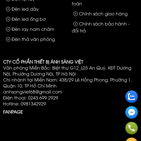
toán
Đèn led dây
Chính sách giao hàng
Đèn led ống bơ
Chính sách bảo hành -
Đèn ray nam châm
đổi trả
Đèn thả văn phòng
CTY CỔ PHẨN THIẾT BỊ ÁNH SÁNG VIỆT
Văn phòng Miền Bắc: Biệt thự G12_L03 An Quý, KĐT Dương
Nội, Phường Dương Nội, TP Hà Nội
Chi nhánh tại Miền Nam: 438/29 Lê Hồng Phong, Phường 1,
Quận 10, TP Hồ Chí Minh
anhsangviet68@gmail.com
Điện thoại: 0243 699 2929
Hotline: 0981342929
FANPAGE