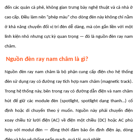
đến các quán cà phê, không gian trưng bày nghệ thuật và cả nhà ở
cao cấp. Điều làm nên “phép màu” cho dòng đèn này không chỉ nằm
ở khả năng chuyển đổi vị trí đèn dễ dàng, mà còn gắn liền với một
linh kiện nhỏ nhưng cực kỳ quan trọng — đó là nguồn đèn ray nam
châm.
Nguồn đèn ray nam châm là gì?
Nguồn đèn ray nam châm là bộ phận cung cấp điện cho hệ thống
đèn sử dụng ray có đường ray tích hợp nam châm (magnetic track).
Trong hệ thống này, bên trong ray có đường dẫn điện và nam châm
hút để giữ các module đèn (spotlight, spotlight dạng thanh…) cố
định hoặc di chuyển theo ý muốn. Nguồn này phải chuyển điện
xoay chiều từ lưới điện (AC) về điện một chiều (DC) hoặc AC phù
hợp với modul đèn — đồng thời đảm bảo ổn định điện áp, dòng
điện và bảo vệ chống ngắn mạch, quá tải, quá nhiệt.