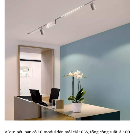
Ví dụ: nếu bạn có 10 modul đèn mỗi cái 10 W, tổng công suất là 100