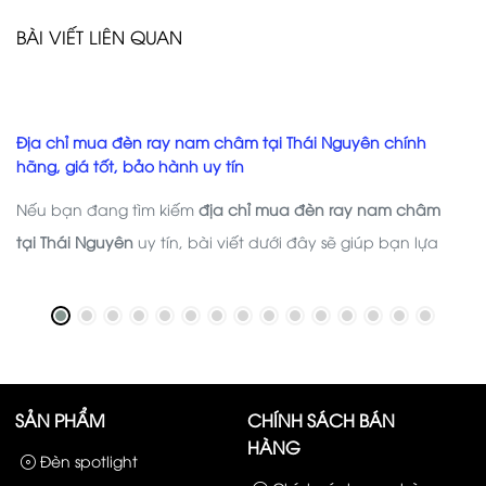
BÀI VIẾT LIÊN QUAN
Địa chỉ mua đèn ray nam châm tại Thái Nguyên chính
hãng, giá tốt, bảo hành uy tín
Nếu bạn đang tìm kiếm
địa chỉ mua đèn ray nam châm
tại Thái Nguyên
uy tín, bài viết dưới đây sẽ giúp bạn lựa
chọn được nhà cung cấp chất lượng, đồng thời chia sẻ
những kinh nghiệm hữu ích trước khi quyết định đầu tư hệ
thống chiếu sáng cho công trình của mình.
SẢN PHẨM
CHÍNH SÁCH BÁN
HÀNG
Đèn spotlight