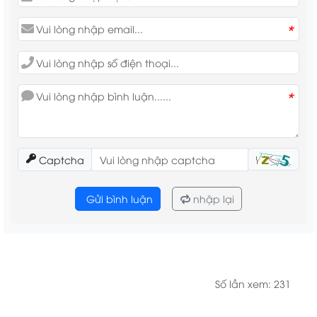
*
*
Captcha
Gửi bình luận
nhập lại
Số lần xem: 231