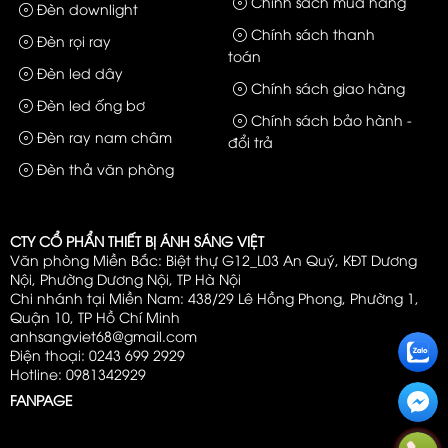
Chính sách mua hàng
Đèn downlight
Chính sách thanh
Đèn rọi ray
toán
Đèn led dây
Chính sách giao hàng
Đèn led ống bơ
Chính sách bảo hành -
Đèn ray nam châm
đổi trả
Đèn thả văn phòng
CTY CỔ PHẨN THIẾT BỊ ÁNH SÁNG VIỆT
Văn phòng Miền Bắc: Biệt thự G12_L03 An Quý, KĐT Dương
Nội, Phường Dương Nội, TP Hà Nội
Chi nhánh tại Miền Nam: 438/29 Lê Hồng Phong, Phường 1,
Quận 10, TP Hồ Chí Minh
anhsangviet68@gmail.com
Điện thoại: 0243 699 2929
Hotline: 0981342929
FANPAGE