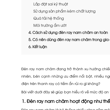
Lắp đặt sai kỹ thuật
Sử dụng sản phẩm kém chất lượng
Quá tải hệ thống
Môi trường ẩm ướt
4. Cách sử dụng đèn ray nam châm an toàn
5. Có nên dùng đèn ray nam châm trong gia 
6. Kết luận
Đèn ray nam châm đang trở thành xu hướng chiếu 
nhiên, bên cạnh những ưu điểm nổi bật, nhiều ng
điện trên thanh ray có tiềm ẩn rủi ro gì không?
Bài viết dưới đây sẽ giúp bạn hiểu rõ về mức độ 
1. Đèn ray nam châm hoạt động như th
Đèn ray nam châm là hệ thống chiếu sáng gồm một