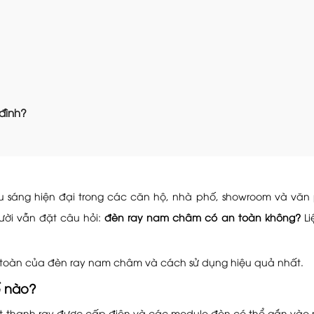
đình?
sáng hiện đại trong các căn hộ, nhà phố, showroom và văn p
ười vẫn đặt câu hỏi:
đèn ray nam châm có an toàn không?
Li
an toàn của đèn ray nam châm và cách sử dụng hiệu quả nhất.
ế nào?
 thanh ray được cấp điện và các module đèn có thể gắn vào 