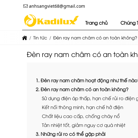
anhsangviet68@gmail.com
Trang chủ
Chúng T
Tin tức
Đèn ray nam châm có an toàn không? Gi
Đèn ray nam châm có an toàn khôn
1. Đèn ray nam châm hoạt động như thế nào
2. Đèn ray nam châm có an toàn không?
Sử dụng điện áp thấp, hạn chế rủi ro điện g
Kết nối thông minh, hạn chế hở điện
Chất liệu cao cấp, chống cháy nổ
Tản nhiệt tốt, giảm nguy cơ quá nhiệt
3. Những rủi ro có thể gặp phải