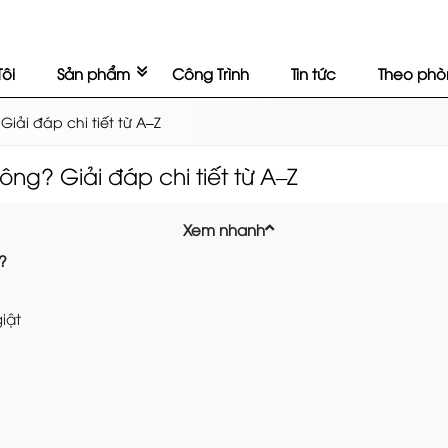
ôi
Sản phẩm
Công Trình
Tin tức
Theo phò
ải đáp chi tiết từ A–Z
g? Giải đáp chi tiết từ A–Z
Xem nhanh
?
iật