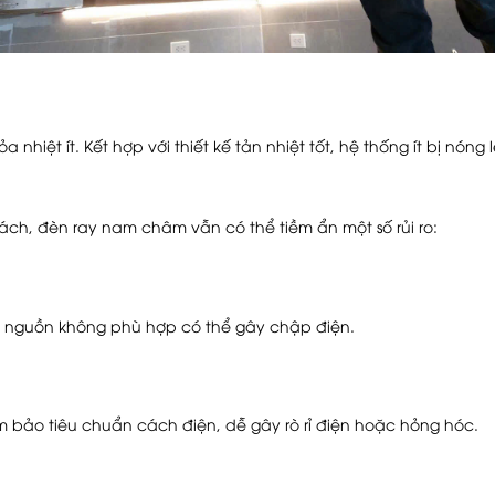
 nhiệt ít. Kết hợp với thiết kế tản nhiệt tốt, hệ thống ít bị nó
h, đèn ray nam châm vẫn có thể tiềm ẩn một số rủi ro:
 nguồn không phù hợp có thể gây chập điện.
 bảo tiêu chuẩn cách điện, dễ gây rò rỉ điện hoặc hỏng hóc.