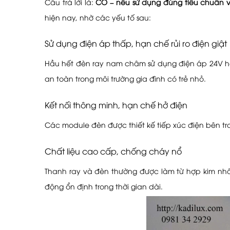
Câu trả lời là:
CÓ – nếu sử dụng đúng tiêu chuẩn 
hiện nay, nhờ các yếu tố sau:
Sử dụng điện áp thấp, hạn chế rủi ro điện giật
Hầu hết đèn ray nam châm sử dụng điện áp 24V hoặ
an toàn trong môi trường gia đình có trẻ nhỏ.
Kết nối thông minh, hạn chế hở điện
Các module đèn được thiết kế tiếp xúc điện bên tr
Chất liệu cao cấp, chống cháy nổ
Thanh ray và đèn thường được làm từ hợp kim nhô
động ổn định trong thời gian dài.