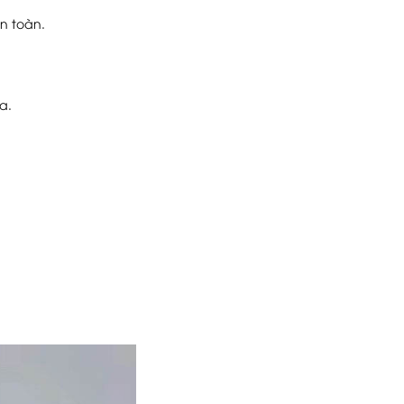
n toàn.
a.