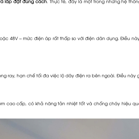
và lắp đặt đúng cách
. Thực tế, đây là một trong những hệ th
c 48V – mức điện áp rất thấp so với điện dân dụng. Điều này
ong ray, hạn chế tối đa việc lộ dây điện ra bên ngoài. Điều nà
m cao cấp, có khả năng tản nhiệt tốt và chống cháy hiệu quả