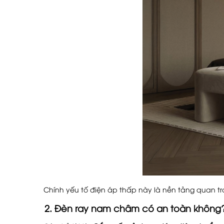
Chính yếu tố điện áp thấp này là nền tảng quan tr
2. Đèn ray nam châm có an toàn không