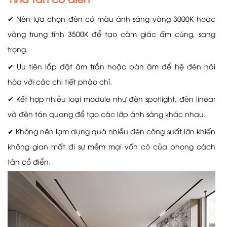
✔ Nên lựa chọn đèn có màu ánh sáng vàng 3000K hoặc
vàng trung tính 3500K để tạo cảm giác ấm cúng, sang
trọng.
✔ Ưu tiên lắp đặt âm trần hoặc bán âm để hệ đèn hài
hòa với các chi tiết phào chỉ.
✔ Kết hợp nhiều loại module như đèn spotlight, đèn linear
và đèn tán quang để tạo các lớp ánh sáng khác nhau.
✔ Không nên lạm dụng quá nhiều đèn công suất lớn khiến
không gian mất đi sự mềm mại vốn có của phong cách
tân cổ điển.