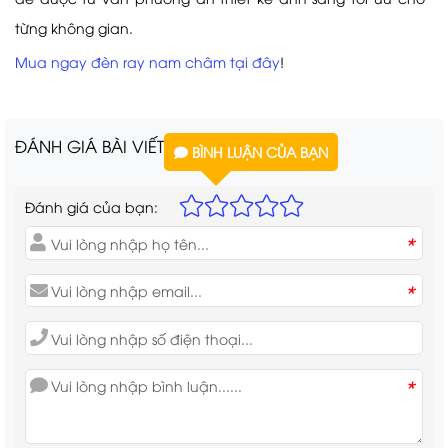
từng không gian.
Mua ngay đèn ray nam châm tại đây
!
ĐÁNH GIÁ BÀI VIẾT
BÌNH LUẬN CỦA BẠN
Đánh giá của bạn:
*
*
*