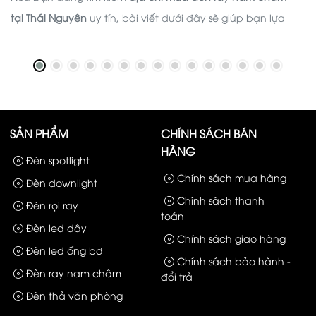
tại Thái Nguyên
uy tín, bài viết dưới đây sẽ giúp bạn lựa
chọn được nhà cung cấp chất lượng, đồng thời chia sẻ
những kinh nghiệm hữu ích trước khi quyết định đầu tư hệ
thống chiếu sáng cho công trình của mình.
SẢN PHẨM
CHÍNH SÁCH BÁN
HÀNG
Đèn spotlight
Chính sách mua hàng
Đèn downlight
Chính sách thanh
Đèn rọi ray
toán
Đèn led dây
Chính sách giao hàng
Đèn led ống bơ
Chính sách bảo hành -
Đèn ray nam châm
đổi trả
Đèn thả văn phòng