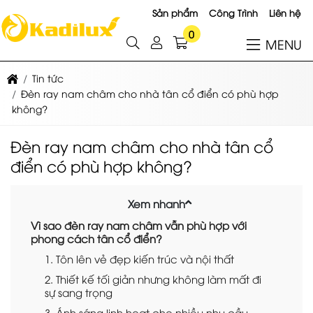
Sản phẩm
Công Trình
Liên hệ
0
MENU
Tin tức
Đèn ray nam châm cho nhà tân cổ điển có phù hợp
không?
Đèn ray nam châm cho nhà tân cổ
điển có phù hợp không?
Xem nhanh
Vì sao đèn ray nam châm vẫn phù hợp với
phong cách tân cổ điển?
1. Tôn lên vẻ đẹp kiến trúc và nội thất
2. Thiết kế tối giản nhưng không làm mất đi
sự sang trọng
3. Ánh sáng linh hoạt cho nhiều nhu cầu